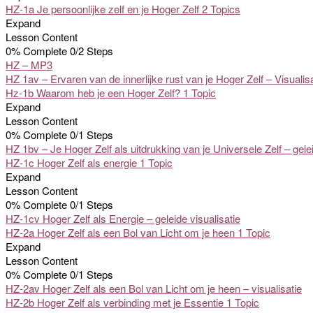
HZ-1a Je persoonlijke zelf en je Hoger Zelf
2 Topics
Expand
Lesson Content
0% Complete
0/2 Steps
HZ – MP3
HZ 1av – Ervaren van de innerlijke rust van je Hoger Zelf – Visualisa
Hz-1b Waarom heb je een Hoger Zelf?
1 Topic
Expand
Lesson Content
0% Complete
0/1 Steps
HZ 1bv – Je Hoger Zelf als uitdrukking van je Universele Zelf – gelei
HZ-1c Hoger Zelf als energie
1 Topic
Expand
Lesson Content
0% Complete
0/1 Steps
HZ-1cv Hoger Zelf als Energie – geleide visualisatie
HZ-2a Hoger Zelf als een Bol van Licht om je heen
1 Topic
Expand
Lesson Content
0% Complete
0/1 Steps
HZ-2av Hoger Zelf als een Bol van Licht om je heen – visualisatie
HZ-2b Hoger Zelf als verbinding met je Essentie
1 Topic