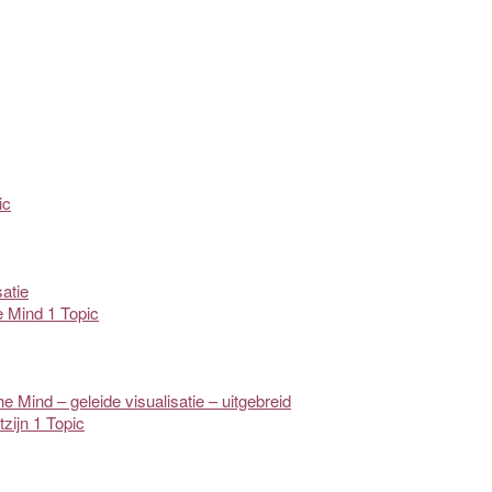
ic
satie
e Mind
1 Topic
ind – geleide visualisatie – uitgebreid
tzijn
1 Topic