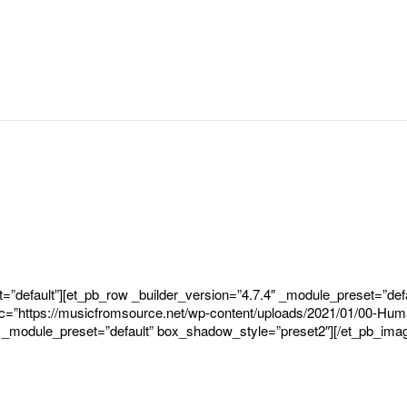
et=”default”][et_pb_row _builder_version=”4.7.4″ _module_preset=”de
c=”https://musicfromsource.net/wp-content/uploads/2021/01/00-Human
″ _module_preset=”default” box_shadow_style=”preset2″][/et_pb_imag