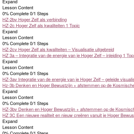
Expand
Lesson Content
0% Complete
0/1 Steps
HZ-2bv Hoger Zelf als verbinding
HZ-2c Hoger Zelf als kwaliteiten
1 Topic
Expand
Lesson Content
0% Complete
0/1 Steps
HZ-2cv Hoger Zelf als kwaliteiten – Visualisatie uitgebreid
HZ 3a – Integratie van de energie van je Hoger Zelf – inleiding
1 Top
Expand
Lesson Content
0% Complete
0/1 Steps
HZ-3av Integratie van de energie van je Hoger Zelf – geleide visuali
Hz-3b Denken en Hoger Bewustzijn + afstemmen op de Kosmisch
Expand
Lesson Content
0% Complete
0/1 Steps
HZ-3bv Denken en Hoger Bewustzijn + afstemmen op de Kosmische M
HZ 3C Een nieuwe realiteit en nieuw creëren vanuit je Hoger Bewus
Expand
Lesson Content
0% Complete
0/1 Steps