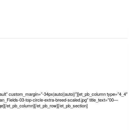
fault” custom_margin=”-34px|auto||auto||”][et_pb_column type=”4_4″
_Fields-03-top-circle-extra-breed-scaled.jpg” title_text=”00—
e][/et_pb_column][/et_pb_row][/et_pb_section]