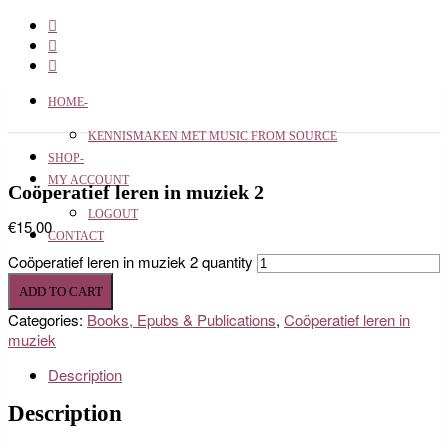
HOME-
KENNISMAKEN MET MUSIC FROM SOURCE
SHOP-
MY ACCOUNT
Coöperatief leren in muziek 2
LOGOUT
€
15.00
CONTACT
Coöperatief leren in muziek 2 quantity
ADD TO CART
Categories:
Books, Epubs & Publications
,
Coöperatief leren in
muziek
Description
Description